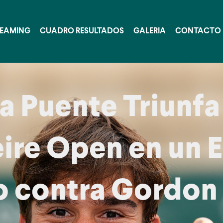
REAMING
CUADRO RESULTADOS
GALERIA
CONTACTO
a Puente Triunfa
eire Open en un
o contra Gordon 