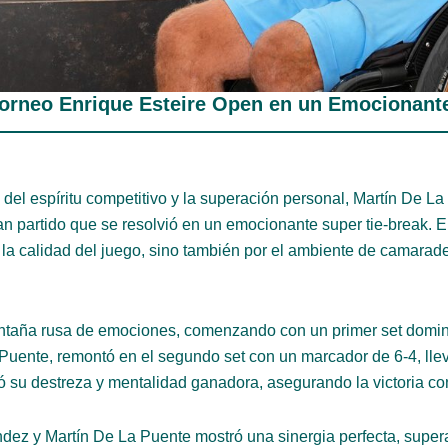
 Torneo Enrique Esteire Open en un Emocionant
 del espíritu competitivo y la superación personal, Martín De L
partido que se resolvió en un emocionante super tie-break. El 
la calidad del juego, sino también por el ambiente de camarade
ontaña rusa de emociones, comenzando con un primer set domin
uente, remontó en el segundo set con un marcador de 6-4, lleva
ó su destreza y mentalidad ganadora, asegurando la victoria co
ndez y Martín De La Puente mostró una sinergia perfecta, sup